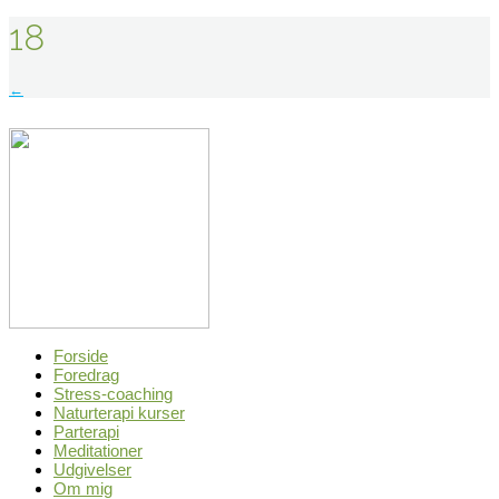
18
Indlægsnavigation
←
Forside
Foredrag
Stress-coaching
Naturterapi kurser
Parterapi
Meditationer
Udgivelser
Om mig