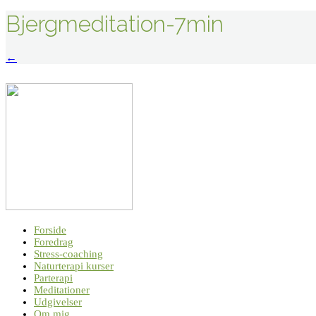
Bjergmeditation-7min
Indlægsnavigation
←
Forside
Foredrag
Stress-coaching
Naturterapi kurser
Parterapi
Meditationer
Udgivelser
Om mig