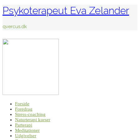
Psykoterapeut Eva Zelander
qvercus.dk
Forside
Foredrag
Stress-coaching
Naturterapi kurser
Parterapi
Meditationer
Udgivelser