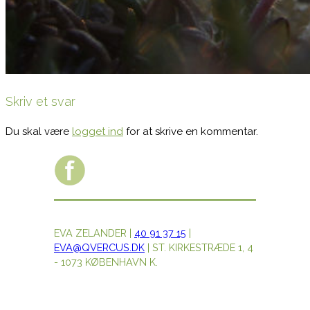
Skriv et svar
Du skal være
logget ind
for at skrive en kommentar.
EVA ZELANDER |
40 91 37 15
|
EVA@QVERCUS.DK
| ST. KIRKESTRÆDE 1, 4
- 1073 KØBENHAVN K.