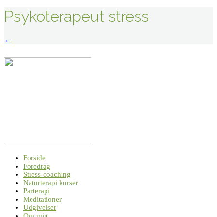
Psykoterapeut stress
Indlægsnavigation
←
Forside
Foredrag
Stress-coaching
Naturterapi kurser
Parterapi
Meditationer
Udgivelser
Om mig