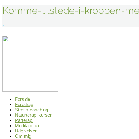
Komme-tilstede-i-kroppen-med
Indlægsnavigation
←
Forside
Foredrag
Stress-coaching
Naturterapi kurser
Parterapi
Meditationer
Udgivelser
Om mig