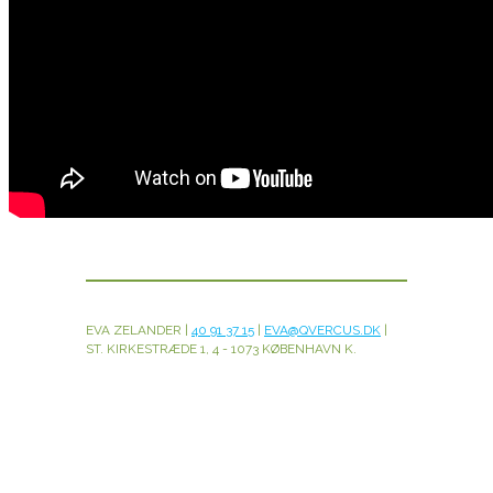
EVA ZELANDER |
40 91 37 15
|
EVA@QVERCUS.DK
|
ST. KIRKESTRÆDE 1, 4 - 1073 KØBENHAVN K.