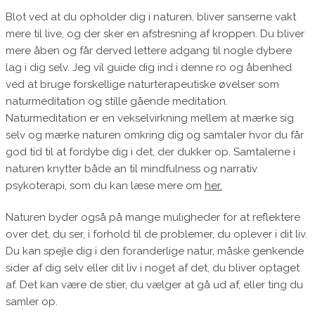
Blot ved at du opholder dig i naturen, bliver sanserne vakt
mere til live, og der sker en afstresning af kroppen. Du bliver
mere åben og får derved lettere adgang til nogle dybere
lag i dig selv. Jeg vil guide dig ind i denne ro og åbenhed
ved at bruge forskellige naturterapeutiske øvelser som
naturmeditation og stille gående meditation.
Naturmeditation er en vekselvirkning mellem at mærke sig
selv og mærke naturen omkring dig og samtaler hvor du får
god tid til at fordybe dig i det, der dukker op. Samtalerne i
naturen knytter både an til mindfulness og narrativ
psykoterapi, som du kan læse mere om
her.
Naturen byder også på mange muligheder for at reflektere
over det, du ser, i forhold til de problemer, du oplever i dit liv.
Du kan spejle dig i den foranderlige natur, måske genkende
sider af dig selv eller dit liv i noget af det, du bliver optaget
af. Det kan være de stier, du vælger at gå ud af, eller ting du
samler op.