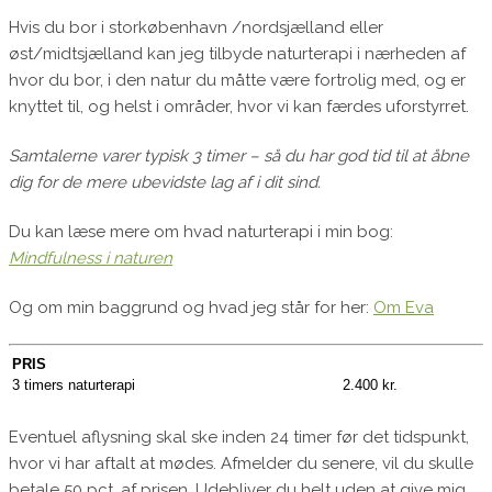
Hvis du bor i storkøbenhavn /nordsjælland eller
øst/midtsjælland kan jeg tilbyde naturterapi i nærheden af
hvor du bor, i den natur du måtte være fortrolig med, og er
knyttet til, og helst i områder, hvor vi kan færdes uforstyrret.
Samtalerne varer typisk 3 timer – så du har god tid til at åbne
dig for de mere ubevidste lag af i dit sind.
Du kan læse mere om hvad naturterapi i min bog:
Mindfulness i naturen
Og om min baggrund og hvad jeg står for her:
Om Eva
PRIS
3 timers naturterapi
2.400 kr.
Eventuel aflysning skal ske inden 24 timer før det tidspunkt,
hvor vi har aftalt at mødes. Afmelder du senere, vil du skulle
betale 50 pct. af prisen. Udebliver du helt uden at give mig