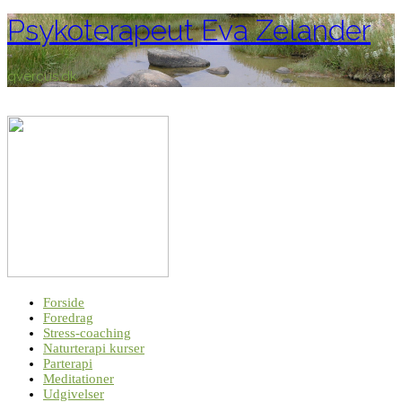
Psykoterapeut Eva Zelander
qvercus.dk
Forside
Foredrag
Stress-coaching
Naturterapi kurser
Parterapi
Meditationer
Udgivelser