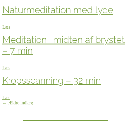
Naturmeditation med lyde
Læs
Meditation i midten af brystet
– 7 min
Læs
Kropsscanning – 32 min
Læs
Indlægsnavigation
←
Ældre indlæg